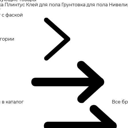
ка
Плинтус
Клей для пола
Грунтовка для пола
Нивели
т
 с фаской
eгории
 в каталог
Все б