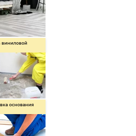
а виниловой
вка основания