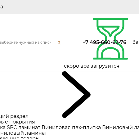
та
За
+7 495-660-62-76
скоро все загрузится
щий раздел
ые покрытия
ка
SPC ламинат
Виниловая пвх-плитка
Виниловый л
ниловый ламинат
вующие товары