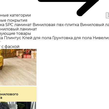
ные категории
ые покрытия
ка
SPC ламинат
Виниловая пвх-плитка
Виниловый л
ниловый ламинат
вующие товары
ка
Плинтус
Клей для пола
Грунтовка для пола
Нивели
т
 с фаской
а
инилового
та