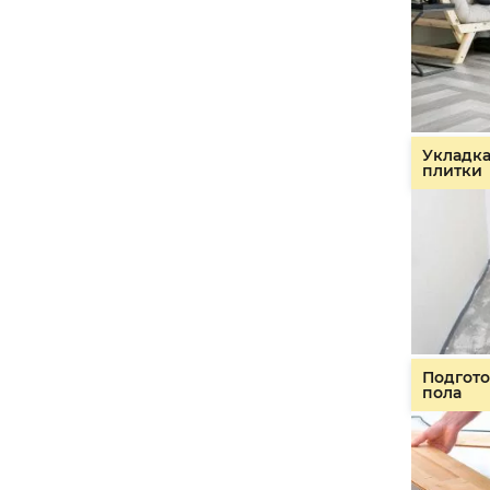
Укладк
плитки
Подгото
пола