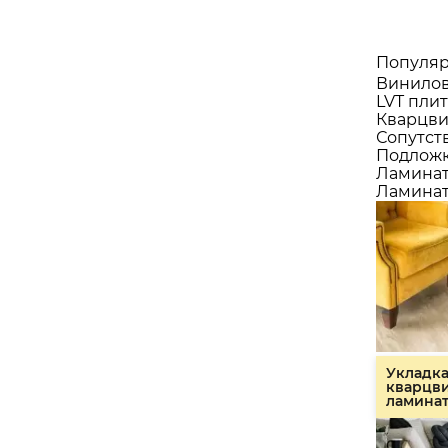
Популяр
Винилов
LVT плит
Кварцви
Сопутст
Подлож
Ламина
Ламинат
Укладк
кварцв
ламина