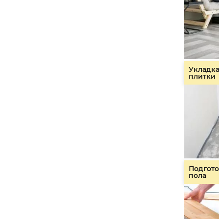
Укладк
плитки
Подгото
пола