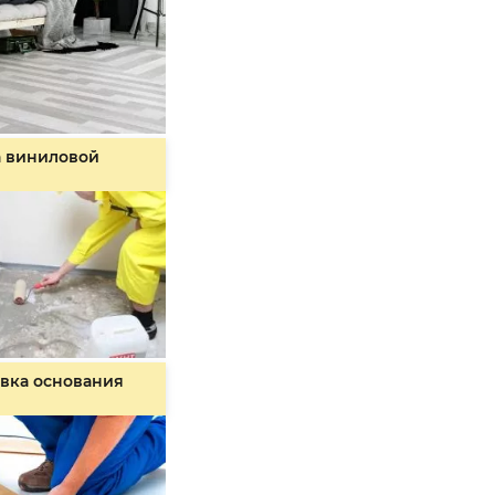
а виниловой
вка основания