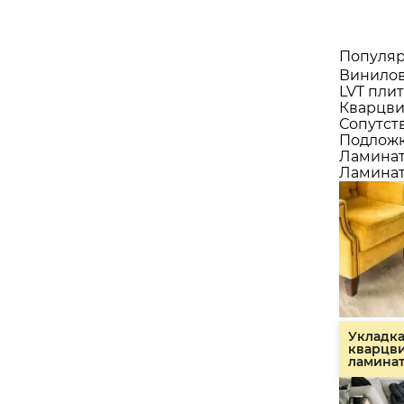
Популяр
Винилов
LVT плит
Кварцви
Сопутст
Подлож
Ламина
Ламинат
Укладк
кварцв
ламина