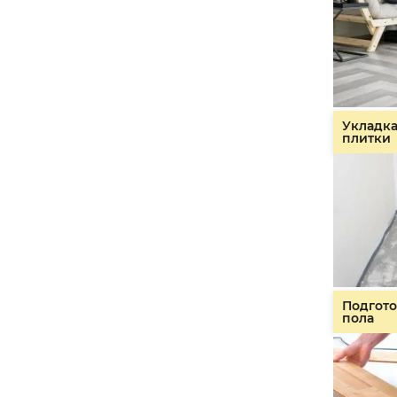
Укладк
плитки
Подгото
пола