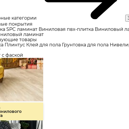
ные категории
ые покрытия
ка
SPC ламинат
Виниловая пвх-плитка
Виниловый л
ниловый ламинат
вующие товары
ка
Плинтус
Клей для пола
Грунтовка для пола
Нивели
т
 с фаской
а
инилового
та