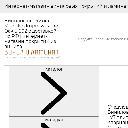
Интернет-магазин виниловых покрытий и ламина
Виниловая плитка
Moduleo Impress Laurel
Oak 51992 с доставкой
по РФ | интернет-
магазин покрытий из
винила
Каталог
Следую
Винилов
LVT плит
Укладка
Кварцви
Сопутст