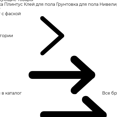
ка
Плинтус
Клей для пола
Грунтовка для пола
Нивели
т
 с фаской
eгории
 в каталог
Все б