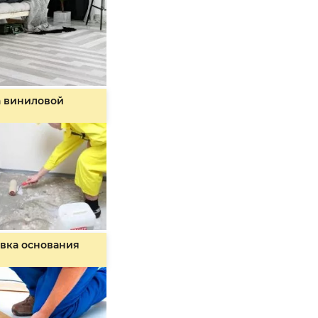
а виниловой
вка основания