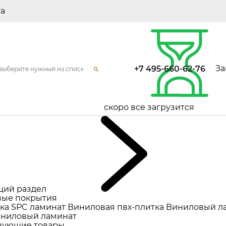
та
За
+7 495-660-62-76
скоро все загрузится
щий раздел
ые покрытия
ка
SPC ламинат
Виниловая пвх-плитка
Виниловый л
ниловый ламинат
вующие товары