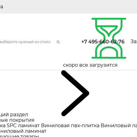
та
За
+7 495-660-62-76
скоро все загрузится
щий раздел
ые покрытия
ка
SPC ламинат
Виниловая пвх-плитка
Виниловый л
ниловый ламинат
вующие товары