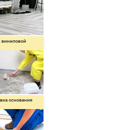
а виниловой
вка основания