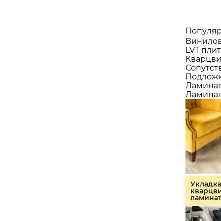
Популяр
Винилов
LVT плит
Кварцви
Сопутст
Подлож
Ламина
Ламинат
Укладк
кварцв
ламина