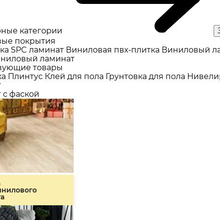
ные категории
ые покрытия
ка
SPC ламинат
Виниловая пвх-плитка
Виниловый л
ниловый ламинат
вующие товары
ка
Плинтус
Клей для пола
Грунтовка для пола
Нивели
т
 с фаской
а
инилового
та