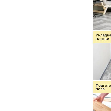
Укладк
плитки
Подгото
пола