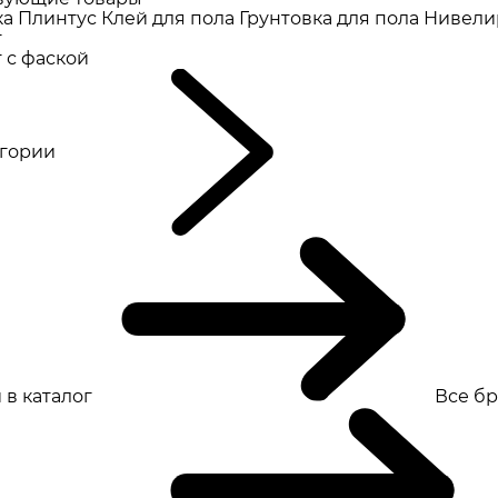
ка
Плинтус
Клей для пола
Грунтовка для пола
Нивели
т
 с фаской
eгории
 в каталог
Все б