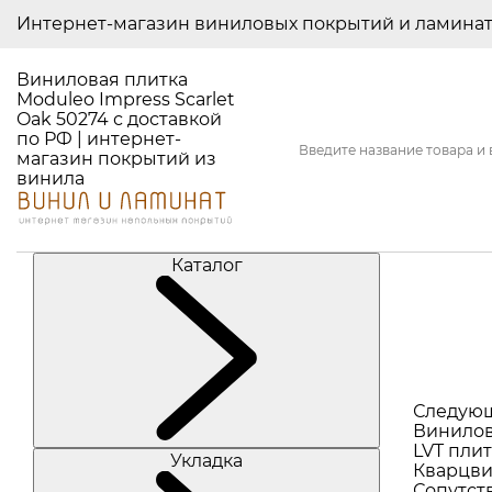
Интернет-магазин виниловых покрытий и ламина
Виниловая плитка
Moduleo Impress Scarlet
Oak 50274 с доставкой
по РФ | интернет-
магазин покрытий из
винила
Каталог
Следую
Винилов
LVT плит
Укладка
Кварцви
Сопутст