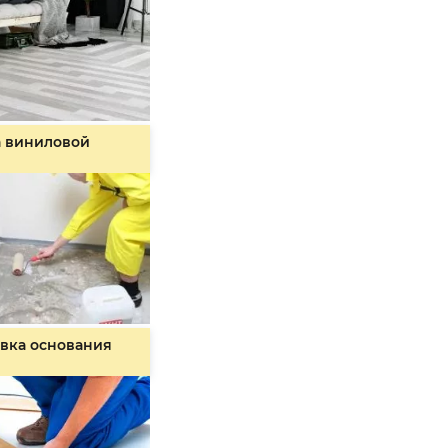
а виниловой
вка основания