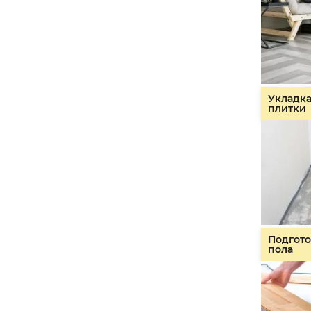
Укладк
плитки
Подгото
пола