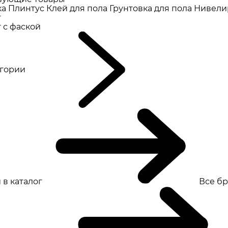
ка
Плинтус
Клей для пола
Грунтовка для пола
Нивели
т
 с фаской
eгории
 в каталог
Все б