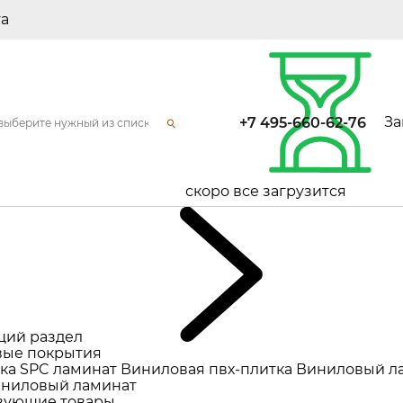
та
За
+7 495-660-62-76
скоро все загрузится
щий раздел
ые покрытия
ка
SPC ламинат
Виниловая пвх-плитка
Виниловый л
ниловый ламинат
вующие товары