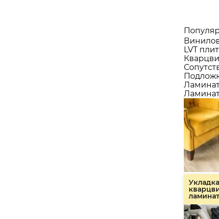
Популяр
Винилов
LVT плит
Кварцви
Сопутст
Подлож
Ламина
Ламинат
Укладк
кварцв
ламина