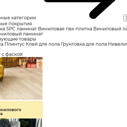
ные категории
ые покрытия
ка
SPC ламинат
Виниловая пвх-плитка
Виниловый л
ниловый ламинат
вующие товары
ка
Плинтус
Клей для пола
Грунтовка для пола
Нивели
т
 с фаской
а
инилового
та