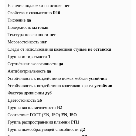
Наличие подложки на основе
нет
Свойства к скольжению
R10
Тиснение
да
Поверхность
матовая
Текстура поверхности
нет
Морозостойкость
нет
Следы от использования колесиков стульев
не остаются
Группа истираемости
T
Сертификат экологичности
да
Антибактриальность
да
Устойчивость к воздействию ножек мебели
устойчив
Устойчивость к воздействию колесиков кресел
устойчив
Фактура древисины
дуб
Цветостойкость
≥6
Группа воспламеняемости
В2
Соответвие ГОСТ (EN, ISO)
EN, ISO
Группа распространения пламени
РП1
Группа дымообразующей способности
Д2