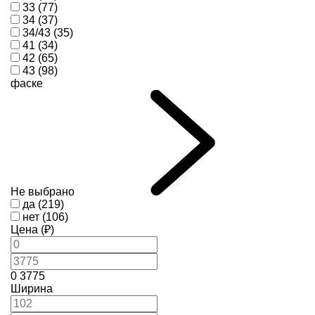
33 (77)
34 (37)
34/43 (35)
41 (34)
42 (65)
43 (98)
фаске
Не выбрано
да (219)
нет (106)
Цена (₽)
0
3775
Ширина