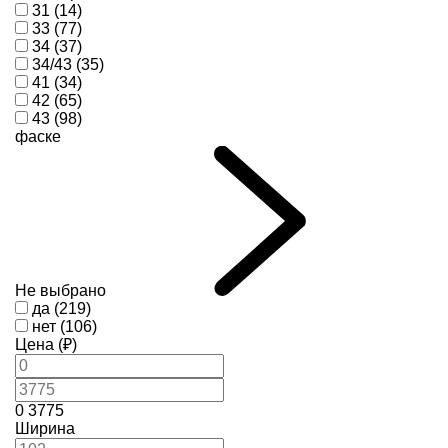
31 (14)
33 (77)
34 (37)
34/43 (35)
41 (34)
42 (65)
43 (98)
фаске
Не выбрано
да (219)
нет (106)
Цена (₽)
0
3775
Ширина