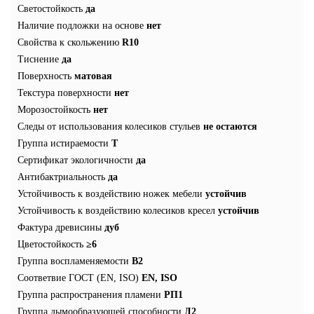
Светостойкость
да
Наличие подложки на основе
нет
Свойства к скольжению
R10
Тиснение
да
Поверхность
матовая
Текстура поверхности
нет
Морозостойкость
нет
Следы от использования колесиков стульев
не остаются
Группа истираемости
T
Сертификат экологичности
да
Антибактриальность
да
Устойчивость к воздействию ножек мебели
устойчив
Устойчивость к воздействию колесиков кресел
устойчив
Фактура древисины
дуб
Цветостойкость
≥6
Группа воспламеняемости
В2
Соответвие ГОСТ (EN, ISO)
EN, ISO
Группа распространения пламени
РП1
Группа дымообразующей способности
Д2