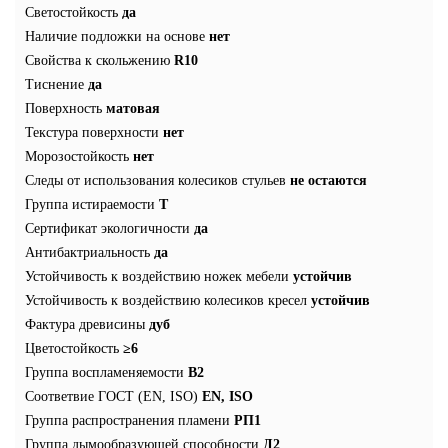
Светостойкость
да
Наличие подложки на основе
нет
Свойства к скольжению
R10
Тиснение
да
Поверхность
матовая
Текстура поверхности
нет
Морозостойкость
нет
Следы от использования колесиков стульев
не остаются
Группа истираемости
T
Сертификат экологичности
да
Антибактриальность
да
Устойчивость к воздействию ножек мебели
устойчив
Устойчивость к воздействию колесиков кресел
устойчив
Фактура древисины
дуб
Цветостойкость
≥6
Группа воспламеняемости
В2
Соответвие ГОСТ (EN, ISO)
EN, ISO
Группа распространения пламени
РП1
Группа дымообразующей способности
Д2