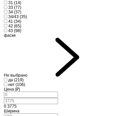
31 (14)
33 (77)
34 (37)
34/43 (35)
41 (34)
42 (65)
43 (98)
фаске
Не выбрано
да (219)
нет (106)
Цена (₽)
0
3775
Ширина