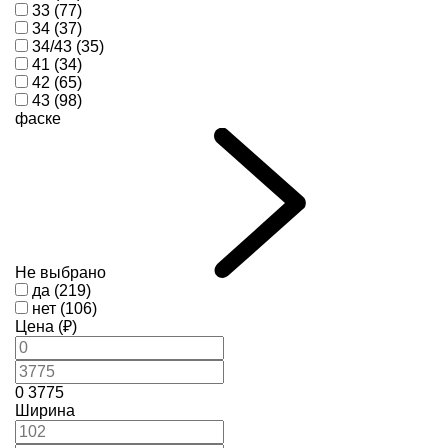
33 (77)
34 (37)
34/43 (35)
41 (34)
42 (65)
43 (98)
фаске
Не выбрано
да (219)
нет (106)
Цена (₽)
0
3775
Ширина