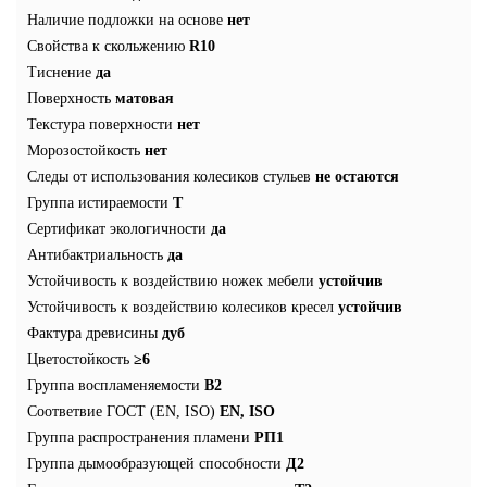
Наличие подложки на основе
нет
Свойства к скольжению
R10
Тиснение
да
Поверхность
матовая
Текстура поверхности
нет
Морозостойкость
нет
Следы от использования колесиков стульев
не остаются
Группа истираемости
T
Сертификат экологичности
да
Антибактриальность
да
Устойчивость к воздействию ножек мебели
устойчив
Устойчивость к воздействию колесиков кресел
устойчив
Фактура древисины
дуб
Цветостойкость
≥6
Группа воспламеняемости
В2
Соответвие ГОСТ (EN, ISO)
EN, ISO
Группа распространения пламени
РП1
Группа дымообразующей способности
Д2