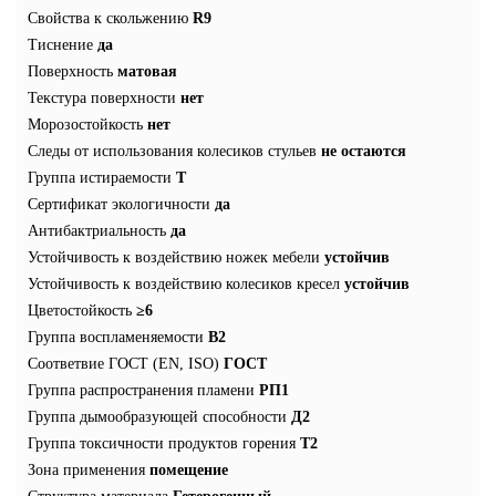
Свойства к скольжению
R9
Тиснение
да
Поверхность
матовая
Текстура поверхности
нет
Морозостойкость
нет
Следы от использования колесиков стульев
не остаются
Группа истираемости
T
Сертификат экологичности
да
Антибактриальность
да
Устойчивость к воздействию ножек мебели
устойчив
Устойчивость к воздействию колесиков кресел
устойчив
Цветостойкость
≥6
Группа воспламеняемости
В2
Соответвие ГОСТ (EN, ISO)
ГОСТ
Группа распространения пламени
РП1
Группа дымообразующей способности
Д2
Группа токсичности продуктов горения
Т2
Зона применения
помещение