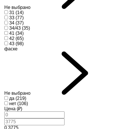
Не выбрано
31 (14)
33 (77)
34 (37)
34/43 (35)
41 (34)
42 (65)
43 (98)
фаске
Не выбрано
да (219)
нет (106)
Цена (₽)
0
3775