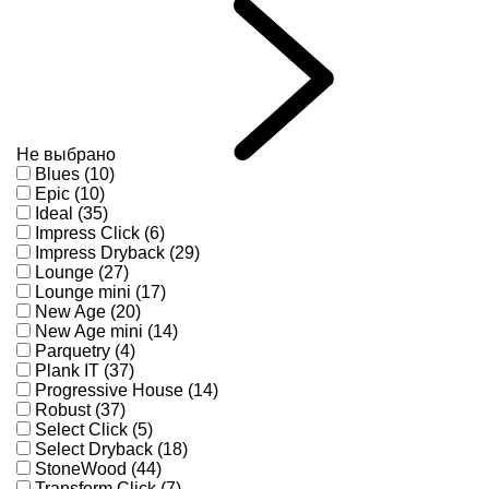
Не выбрано
Blues (10)
Epic (10)
Ideal (35)
Impress Click (6)
Impress Dryback (29)
Lounge (27)
Lounge mini (17)
New Age (20)
New Age mini (14)
Parquetry (4)
Plank IT (37)
Progressive House (14)
Robust (37)
Select Click (5)
Select Dryback (18)
StoneWood (44)
Transform Click (7)