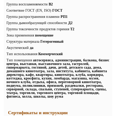
Группа воспламеняемости
В2
Соответвие ГОСТ (EN, ISO)
ГОСТ
Группа распространения пламени
РП1
Группа дымообразующей способности
Д2
Группа токсичности продуктов горения
Т2
Зона применения
помещение
Структура материала
Гетерогенный
Акустический
да
Тип использования
Коммерческий
Тип помещения
автосервиса, администрации, балкона, бизнес
центра, выставки, выставочного зала, гастролей,
гипермаркета, гостиной, дачи, детей, детского сада, дома,
домашнего кинотеатра, зала, института, кабинета, кабинета
директора, кафе, квартиры, кинотеатра, клуба, коридора,
коттеджа, кросфита, кухни, ломбарда, магазина, музея,
ночного клуба, отдыха, офиса, переговорной кинотеатра,
подиума, поликлиники, прихожей, раздевалки, ресторана,
серверной, склада, спальни, ступеней, супермаркета, сцены,
театра, торговли, торгового центра, торговой площади,
фитнеса, холла, школы, шоу рума
Сертификаты и инструкции