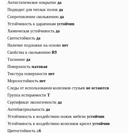
Антистатическое покрытие
да
Подходит для теплых полов
да
Сопротивление скольжению
да
Устойчивость к царапинам
устойчив
Химическая устойчивость
да
Светостойкость
да
Наличие подложки на основе
нет
Свойства к скольжению
R9
Тиснение
да
Поверхность
матовая
Текстура поверхности
нет
Морозостойкость
нет
Следы от использования колесиков стульев
не остаются
Группа истираемости
T
Сертификат экологичности
да
Антибактриальность
да
Устойчивость к воздействию ножек мебели
устойчив
Устойчивость к воздействию колесиков кресел
устойчив
Цветостойкость
≥6