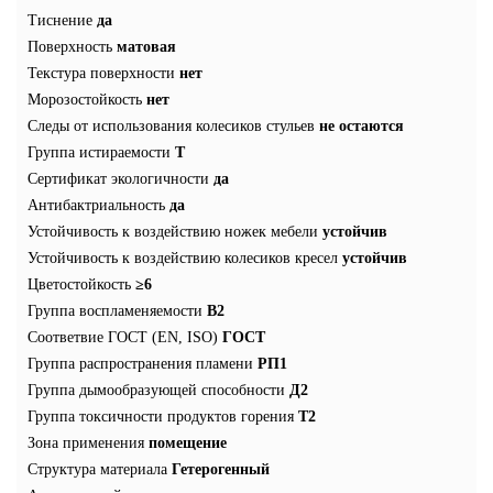
Тиснение
да
Поверхность
матовая
Текстура поверхности
нет
Морозостойкость
нет
Следы от использования колесиков стульев
не остаются
Группа истираемости
T
Сертификат экологичности
да
Антибактриальность
да
Устойчивость к воздействию ножек мебели
устойчив
Устойчивость к воздействию колесиков кресел
устойчив
Цветостойкость
≥6
Группа воспламеняемости
В2
Соответвие ГОСТ (EN, ISO)
ГОСТ
Группа распространения пламени
РП1
Группа дымообразующей способности
Д2
Группа токсичности продуктов горения
Т2
Зона применения
помещение
Структура материала
Гетерогенный