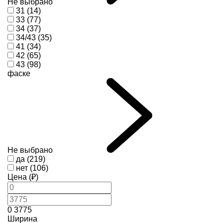
Не выбрано
31 (14)
33 (77)
34 (37)
34/43 (35)
41 (34)
42 (65)
43 (98)
фаске
Не выбрано
да (219)
нет (106)
Цена (₽)
0
3775
Ширина