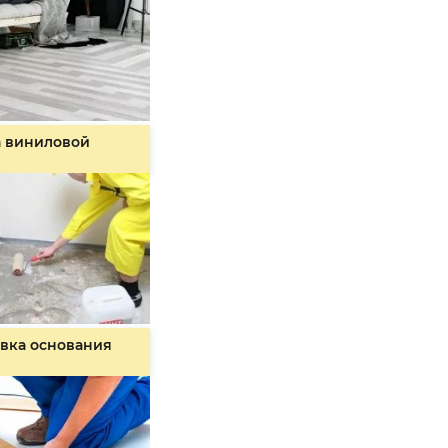
а виниловой
вка основания