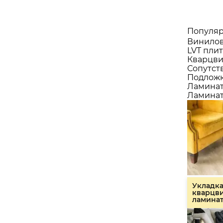
Популяр
Винилов
LVT плит
Кварцви
Сопутст
Подлож
Ламина
Ламинат
Укладк
кварцв
ламина