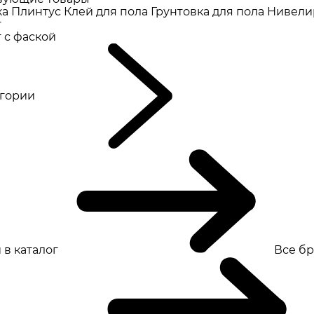
ка
Плинтус
Клей для пола
Грунтовка для пола
Нивели
т
 с фаской
eгории
 в каталог
Все б