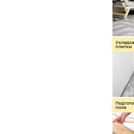
Укладк
плитки
Подгото
пола