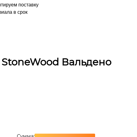
нтируем поставку
иала в срок
 StoneWood Вальдено
Сумма: