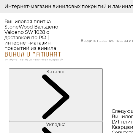
Интернет-магазин виниловых покрытий и ламина
Виниловая плитка
StoneWood Вальдено
Valdeno SW 1028 с
доставкой по РФ |
интернет-магазин
покрытий из винила
Каталог
Следую
Винилов
LVT плит
Укладка
Кварцви
Сопутст