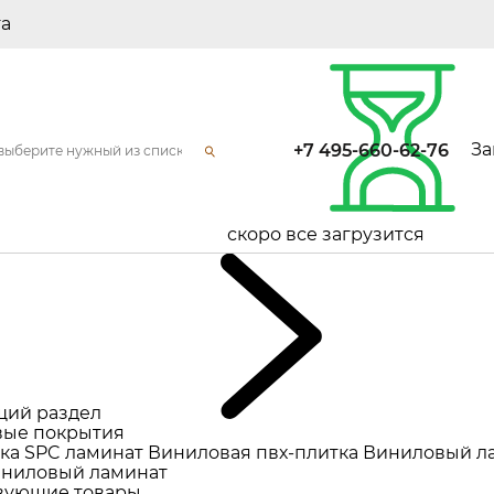
та
За
+7 495-660-62-76
скоро все загрузится
щий раздел
ые покрытия
ка
SPC ламинат
Виниловая пвх-плитка
Виниловый л
ниловый ламинат
вующие товары