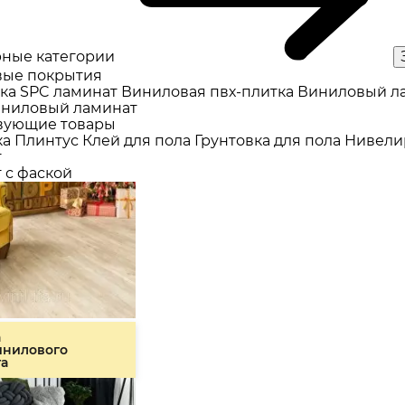
ные категории
ые покрытия
ка
SPC ламинат
Виниловая пвх-плитка
Виниловый л
ниловый ламинат
вующие товары
ка
Плинтус
Клей для пола
Грунтовка для пола
Нивели
т
 с фаской
а
инилового
та