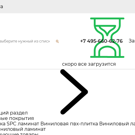
та
За
+7 495-660-62-76
скоро все загрузится
щий раздел
ые покрытия
ка
SPC ламинат
Виниловая пвх-плитка
Виниловый л
ниловый ламинат
вующие товары