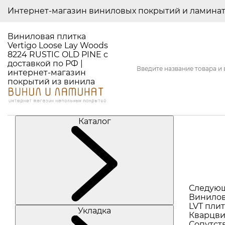
Интернет-магазин виниловых покрытий и ламина
Виниловая плитка
Vertigo Loose Lay Woods
8224 RUSTIC OLD PINE с
доставкой по РФ |
интернет-магазин
покрытий из винила
Каталог
Следую
Винилов
LVT плит
Укладка
Кварцви
Сопутст