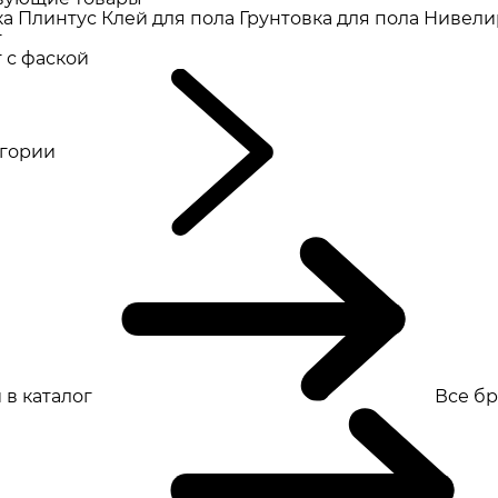
ка
Плинтус
Клей для пола
Грунтовка для пола
Нивели
т
 с фаской
eгории
 в каталог
Все б