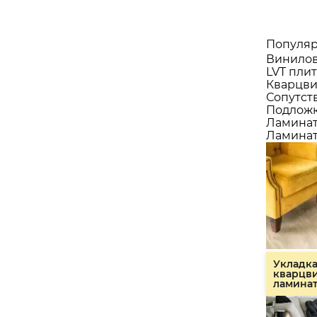
Популяр
Винилов
LVT плит
Кварцви
Сопутст
Подлож
Ламина
Ламинат
Укладк
кварцв
ламина