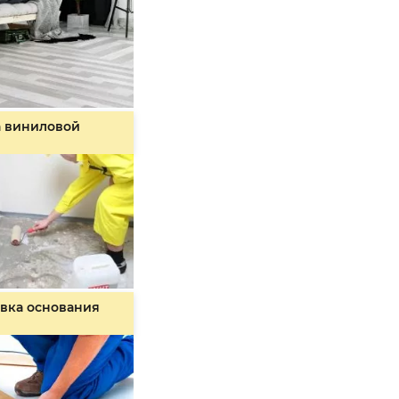
а виниловой
вка основания