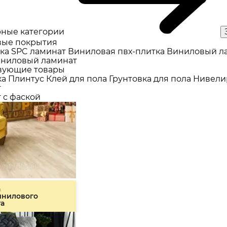
ные категории
ые покрытия
ка
SPC ламинат
Виниловая пвх-плитка
Виниловый л
ниловый ламинат
вующие товары
ка
Плинтус
Клей для пола
Грунтовка для пола
Нивели
т
 с фаской
а
инилового
та