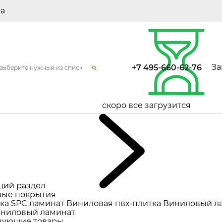
та
За
+7 495-660-62-76
скоро все загрузится
щий раздел
ые покрытия
ка
SPC ламинат
Виниловая пвх-плитка
Виниловый л
ниловый ламинат
вующие товары