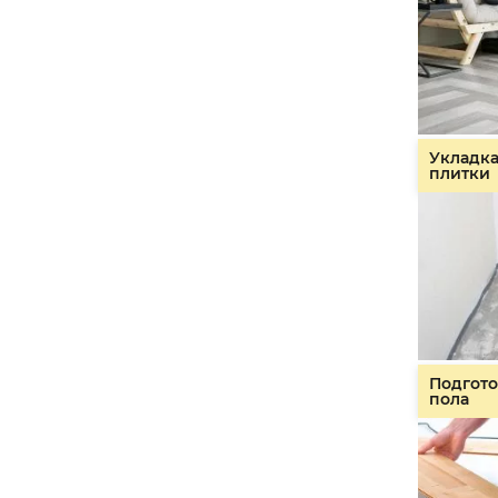
Укладк
плитки
Подгото
пола