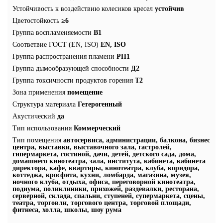
Устойчивость к воздействию колесиков кресел
устойчив
Цветостойкость
≥6
Группа воспламеняемости
В1
Соответвие ГОСТ (EN, ISO)
EN, ISO
Группа распространения пламени
РП1
Группа дымообразующей способности
Д2
Группа токсичности продуктов горения
Т2
Зона применения
помещение
Структура материала
Гетерогенный
Акустический
да
Тип использования
Коммерческий
Тип помещения
автосервиса, администрации, балкона, бизнес
центра, выставки, выставочного зала, гастролей,
гипермаркета, гостиной, дачи, детей, детского сада, дома,
домашнего кинотеатра, зала, института, кабинета, кабинета
директора, кафе, квартиры, кинотеатра, клуба, коридора,
коттеджа, кросфита, кухни, ломбарда, магазина, музея,
ночного клуба, отдыха, офиса, переговорной кинотеатра,
подиума, поликлиники, прихожей, раздевалки, ресторана,
серверной, склада, спальни, ступеней, супермаркета, сцены,
театра, торговли, торгового центра, торговой площади,
фитнеса, холла, школы, шоу рума