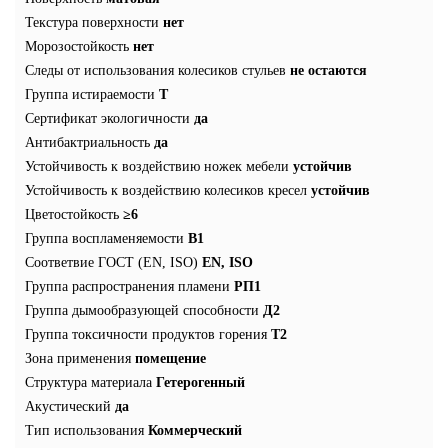
Текстура поверхности
нет
Морозостойкость
нет
Следы от использования колесиков стульев
не остаются
Группа истираемости
T
Сертификат экологичности
да
Антибактриальность
да
Устойчивость к воздействию ножек мебели
устойчив
Устойчивость к воздействию колесиков кресел
устойчив
Цветостойкость
≥6
Группа воспламеняемости
В1
Соответвие ГОСТ (EN, ISO)
EN, ISO
Группа распространения пламени
РП1
Группа дымообразующей способности
Д2
Группа токсичности продуктов горения
Т2
Зона применения
помещение
Структура материала
Гетерогенный
Акустический
да
Тип использования
Коммерческий