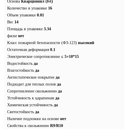
Основа
Кварцвинил (lvt)
Количество в упаковке
16
Объем упаковки
0.01
Вес
14
Площадь в упаковке
3.34
фаске
нет
Класс пожарной безопасности (ФЗ-123)
высокий
Остаточная деформация
0.1
Электрическое сопротивление
≤ 5×10*15
Водостойкость
да
Влагостойкость
да
Антистатическое покрытие
да
Подходит для теплых полов
да
Сопротивление скольжению
да
Устойчивость к царапинам
да
Химическая устойчивость
да
Светостойкость
да
Наличие подложки на основе
нет
Свойства к скольжению
R9/R10