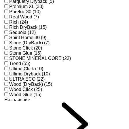
Parquetry Dryback (5)
Premium XL (33)
Pureloc 30 (10)
Real Wood (7)
Rich (24)
Rich DryBack (15)
Sequoia (12)
Spirit Home 30 (9)
Stone (DryBack) (7)
Stone Click (20)
Stone Glue (15)
STONE MINERAL CORE (22)
Trend (55)
Ultimo Click (10)
Ultimo Dryback (10)
ULTRA ECO (22)
Wood (DryBack) (15)
Wood Click (25)
Wood Glue (15)
Назначение