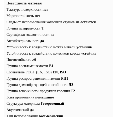
Поверхность
матовая
Текстура поверхности
нет
Морозостойкость
нет
Следы от использования колесиков стульев
не остаются
Группа истираемости
T
Сертификат экологичности
да
Антибактриальность
да
Устойчивость к воздействию ножек мебели
устойчив
Устойчивость к воздействию колесиков кресел
устойчив
Цветостойкость
≥6
Группа воспламеняемости
В1
Соответвие ГОСТ (EN, ISO)
EN, ISO
Группа распространения пламени
РП1
Группа дымообразующей способности
Д2
Группа токсичности продуктов горения
Т2
Зона применения
помещение
Структура материала
Гетерогенный
Акустический
да
Тип использования
Коммерческий