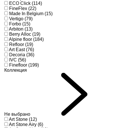
ECO Click (114)
FineFlex (22)
Made In Belgium (15)
Vertigo (79)
Forbo (15)
Arbiton (13)
Berry Alloc (19)
Alpine floor (184)
Refloor (19)
Art East (76)
Decoria (36)
IVC (56)
Finefloor (199)
Коллекция
Не выбрано
Art Stone (12)
Art Stone Airy (6)