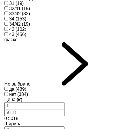
31 (19)
32/41 (19)
33/42 (32)
34 (153)
34/42 (19)
42 (102)
43 (456)
фаске
Не выбрано
да (439)
нет (384)
Цена (₽)
0
5018
Ширина