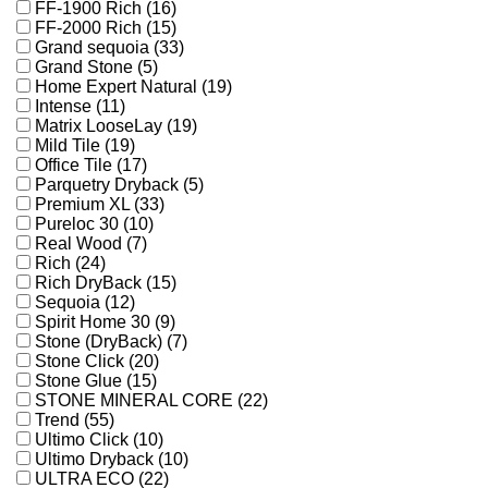
FF-1900 Rich (16)
FF-2000 Rich (15)
Grand sequoia (33)
Grand Stone (5)
Home Expert Natural (19)
Intense (11)
Matrix LooseLay (19)
Mild Tile (19)
Office Tile (17)
Parquetry Dryback (5)
Premium XL (33)
Pureloc 30 (10)
Real Wood (7)
Rich (24)
Rich DryBack (15)
Sequoia (12)
Spirit Home 30 (9)
Stone (DryBack) (7)
Stone Click (20)
Stone Glue (15)
STONE MINERAL CORE (22)
Trend (55)
Ultimo Click (10)
Ultimo Dryback (10)
ULTRA ECO (22)