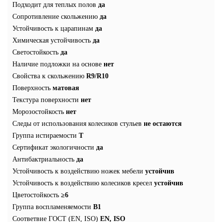
Подходит для теплых полов
да
Сопротивление скольжению
да
Устойчивость к царапинам
да
Химическая устойчивость
да
Светостойкость
да
Наличие подложки на основе
нет
Свойства к скольжению
R9/R10
Поверхность
матовая
Текстура поверхности
нет
Морозостойкость
нет
Следы от использования колесиков стульев
не остаются
Группа истираемости
T
Сертификат экологичности
да
Антибактриальность
да
Устойчивость к воздействию ножек мебели
устойчив
Устойчивость к воздействию колесиков кресел
устойчив
Цветостойкость
≥6
Группа воспламеняемости
В1
Соответвие ГОСТ (EN, ISO)
EN, ISO