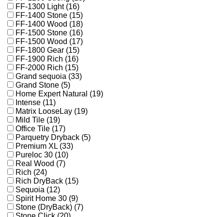
FF-1300 Light (16)
FF-1400 Stone (15)
FF-1400 Wood (18)
FF-1500 Stone (16)
FF-1500 Wood (17)
FF-1800 Gear (15)
FF-1900 Rich (16)
FF-2000 Rich (15)
Grand sequoia (33)
Grand Stone (5)
Home Expert Natural (19)
Intense (11)
Matrix LooseLay (19)
Mild Tile (19)
Office Tile (17)
Parquetry Dryback (5)
Premium XL (33)
Pureloc 30 (10)
Real Wood (7)
Rich (24)
Rich DryBack (15)
Sequoia (12)
Spirit Home 30 (9)
Stone (DryBack) (7)
Stone Click (20)