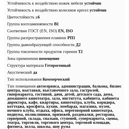
Устойчивость к воздействию ножек мебели
устойчив
Устойчивость к воздействию колесиков кресел
устойчив
Цветостойкость
≥6
Группа воспламеняемости
В1
Соответвие ГОСТ (EN, ISO)
EN, ISO
Группа распространения пламени
РП1
Группа дымообразующей способности
Д2
Группа токсичности продуктов горения
Т2
Зона применения
помещение
Структура материала
Гетерогенный
Акустический
да
Тип использования
Коммерческий
Тип помещения
автосервиса, администрации, балкона, бизнес
центра, выставки, выставочного зала, гастролей,
гипермаркета, гостиной, дачи, детей, детского сада, дома,
домашнего кинотеатра, зала, института, кабинета, кабинета
директора, кафе, квартиры, кинотеатра, клуба, коридора,
коттеджа, кросфита, кухни, ломбарда, магазина, музея,
ночного клуба, отдыха, офиса, переговорной кинотеатра,
подиума, поликлиники, прихожей, раздевалки, ресторана,
серверной, склада, спальни, ступеней, супермаркета, сцены,
театра, торговли, торгового центра, торговой площади,
фитнеса, холла, школы, шоу рума