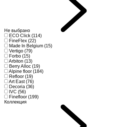
Не выбрано
ECO Click (114)
FineFlex (22)
Made In Belgium (15)
Vertigo (79)
Forbo (15)
Arbiton (13)
Berry Alloc (19)
Alpine floor (184)
Refloor (19)
Art East (76)
Decoria (36)
IVC (56)
Finefloor (199)
Коллекция