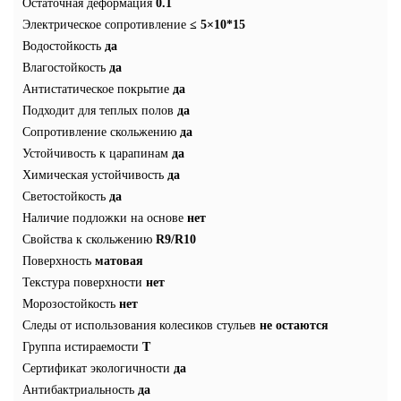
Остаточная деформация
0.1
Электрическое сопротивление
≤ 5×10*15
Водостойкость
да
Влагостойкость
да
Антистатическое покрытие
да
Подходит для теплых полов
да
Сопротивление скольжению
да
Устойчивость к царапинам
да
Химическая устойчивость
да
Светостойкость
да
Наличие подложки на основе
нет
Свойства к скольжению
R9/R10
Поверхность
матовая
Текстура поверхности
нет
Морозостойкость
нет
Следы от использования колесиков стульев
не остаются
Группа истираемости
T
Сертификат экологичности
да
Антибактриальность
да