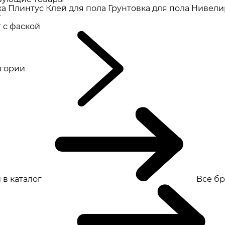
ка
Плинтус
Клей для пола
Грунтовка для пола
Нивели
т
 с фаской
eгории
 в каталог
Все б