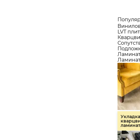
Популяр
Винилов
LVT плит
Кварцви
Сопутст
Подлож
Ламина
Ламинат
Укладк
кварцв
ламина