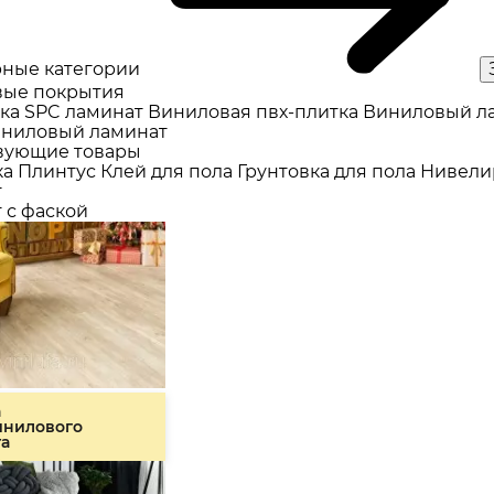
ные категории
ые покрытия
ка
SPC ламинат
Виниловая пвх-плитка
Виниловый л
ниловый ламинат
вующие товары
ка
Плинтус
Клей для пола
Грунтовка для пола
Нивели
т
 с фаской
а
инилового
та