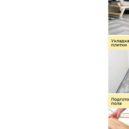
Укладк
плитки
Подгото
пола