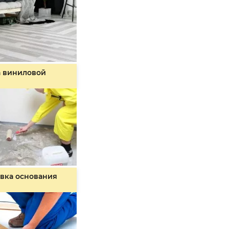
а виниловой
вка основания