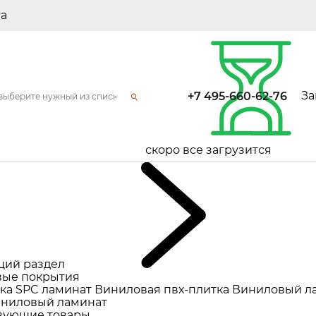
та
За
+7 495-660-62-76
скоро все загрузится
щий раздел
ые покрытия
ка
SPC ламинат
Виниловая пвх-плитка
Виниловый л
ниловый ламинат
вующие товары