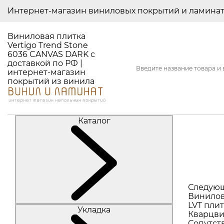
Интернет-магазин виниловых покрытий и ламина
Виниловая плитка
Vertigo Trend Stone
6036 CANVAS DARK с
доставкой по РФ |
интернет-магазин
покрытий из винила
Каталог
Следую
Винилов
LVT плит
Укладка
Кварцви
Сопутст