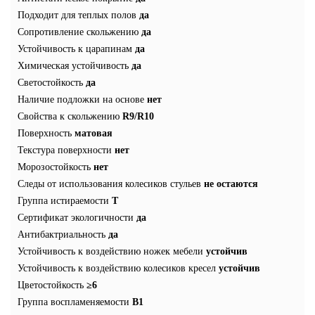
Подходит для теплых полов
да
Сопротивление скольжению
да
Устойчивость к царапинам
да
Химическая устойчивость
да
Светостойкость
да
Наличие подложки на основе
нет
Свойства к скольжению
R9/R10
Поверхность
матовая
Текстура поверхности
нет
Морозостойкость
нет
Следы от использования колесиков стульев
не остаются
Группа истираемости
T
Сертификат экологичности
да
Антибактриальность
да
Устойчивость к воздействию ножек мебели
устойчив
Устойчивость к воздействию колесиков кресел
устойчив
Цветостойкость
≥6
Группа воспламеняемости
В1