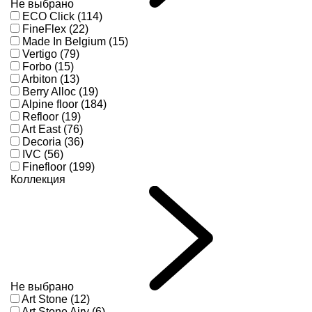
Не выбрано
ECO Click (114)
FineFlex (22)
Made In Belgium (15)
Vertigo (79)
Forbo (15)
Arbiton (13)
Berry Alloc (19)
Alpine floor (184)
Refloor (19)
Art East (76)
Decoria (36)
IVC (56)
Finefloor (199)
Коллекция
Не выбрано
Art Stone (12)
Art Stone Airy (6)