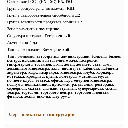
Соответвие ГОСТ (EN, ISO)
EN, ISO
Группа распространения пламени
РП1
Группа дымообразующей способности
Д2
Группа токсичности продуктов горения
Т2
Зона применения
помещение
Структура материала
Гетерогенный
Акустический
да
Тип использования
Коммерческий
Тип помещения
автосервиса, администрации, балкона, бизнес
центра, выставки, выставочного зала, гастролей,
гипермаркета, гостиной, дачи, детей, детского сада, дома,
домашнего кинотеатра, зала, института, кабинета, кабинета
директора, кафе, квартиры, кинотеатра, клуба, коридора,
коттеджа, кросфита, кухни, ломбарда, магазина, музея,
ночного клуба, отдыха, офиса, переговорной кинотеатра,
подиума, поликлиники, прихожей, раздевалки, ресторана,
серверной, склада, спальни, ступеней, супермаркета, сцены,
театра, торговли, торгового центра, торговой площади,
фитнеса, холла, школы, шоу рума
Сертификаты и инструкции