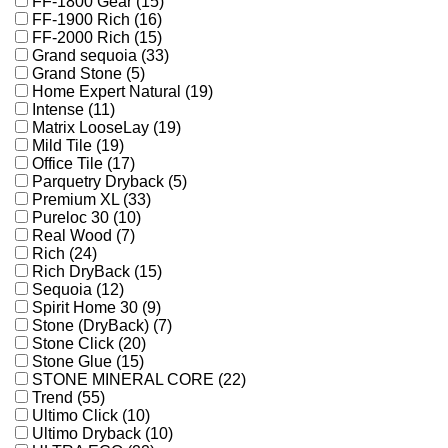
FF-1800 Gear (15)
FF-1900 Rich (16)
FF-2000 Rich (15)
Grand sequoia (33)
Grand Stone (5)
Home Expert Natural (19)
Intense (11)
Matrix LooseLay (19)
Mild Tile (19)
Office Tile (17)
Parquetry Dryback (5)
Premium XL (33)
Pureloc 30 (10)
Real Wood (7)
Rich (24)
Rich DryBack (15)
Sequoia (12)
Spirit Home 30 (9)
Stone (DryBack) (7)
Stone Click (20)
Stone Glue (15)
STONE MINERAL CORE (22)
Trend (55)
Ultimo Click (10)
Ultimo Dryback (10)