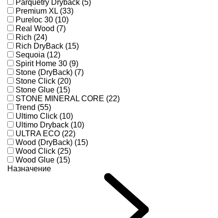
Parquetry Dryback (5)
Premium XL (33)
Pureloc 30 (10)
Real Wood (7)
Rich (24)
Rich DryBack (15)
Sequoia (12)
Spirit Home 30 (9)
Stone (DryBack) (7)
Stone Click (20)
Stone Glue (15)
STONE MINERAL CORE (22)
Trend (55)
Ultimo Click (10)
Ultimo Dryback (10)
ULTRA ECO (22)
Wood (DryBack) (15)
Wood Click (25)
Wood Glue (15)
Назначение