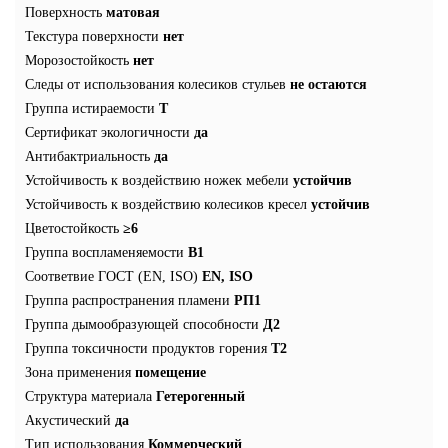
Поверхность
матовая
Текстура поверхности
нет
Морозостойкость
нет
Следы от использования колесиков стульев
не остаются
Группа истираемости
T
Сертификат экологичности
да
Антибактриальность
да
Устойчивость к воздействию ножек мебели
устойчив
Устойчивость к воздействию колесиков кресел
устойчив
Цветостойкость
≥6
Группа воспламеняемости
В1
Соответвие ГОСТ (EN, ISO)
EN, ISO
Группа распространения пламени
РП1
Группа дымообразующей способности
Д2
Группа токсичности продуктов горения
Т2
Зона применения
помещение
Структура материала
Гетерогенный
Акустический
да
Тип использования
Коммерческий