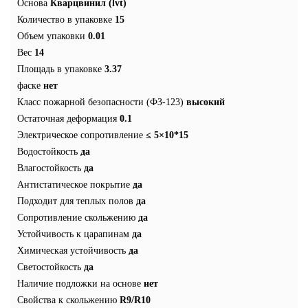
Основа
Кварцвинил (lvt)
Количество в упаковке
15
Объем упаковки
0.01
Вес
14
Площадь в упаковке
3.37
фаске
нет
Класс пожарной безопасности (ФЗ-123)
высокий
Остаточная деформация
0.1
Электрическое сопротивление
≤ 5×10*15
Водостойкость
да
Влагостойкость
да
Антистатическое покрытие
да
Подходит для теплых полов
да
Сопротивление скольжению
да
Устойчивость к царапинам
да
Химическая устойчивость
да
Светостойкость
да
Наличие подложки на основе
нет
Свойства к скольжению
R9/R10