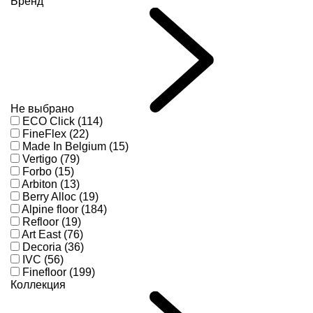
Бренд
Не выбрано
ECO Click (114)
FineFlex (22)
Made In Belgium (15)
Vertigo (79)
Forbo (15)
Arbiton (13)
Berry Alloc (19)
Alpine floor (184)
Refloor (19)
Art East (76)
Decoria (36)
IVC (56)
Finefloor (199)
Коллекция