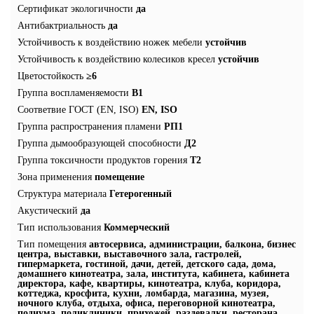
Сертификат экологичности
да
Антибактриальность
да
Устойчивость к воздействию ножек мебели
устойчив
Устойчивость к воздействию колесиков кресел
устойчив
Цветостойкость
≥6
Группа воспламеняемости
В1
Соответвие ГОСТ (EN, ISO)
EN, ISO
Группа распространения пламени
РП1
Группа дымообразующей способности
Д2
Группа токсичности продуктов горения
Т2
Зона применения
помещение
Структура материала
Гетерогенный
Акустический
да
Тип использования
Коммерческий
Тип помещения
автосервиса, администрации, балкона, бизнес
центра, выставки, выставочного зала, гастролей,
гипермаркета, гостиной, дачи, детей, детского сада, дома,
домашнего кинотеатра, зала, института, кабинета, кабинета
директора, кафе, квартиры, кинотеатра, клуба, коридора,
коттеджа, кросфита, кухни, ломбарда, магазина, музея,
ночного клуба, отдыха, офиса, переговорной кинотеатра,
подиума, поликлиники, прихожей, раздевалки, ресторана,