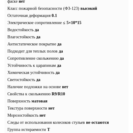
фаске
нет
Класс пожарной безопасности (ФЗ-123)
высокий
Остаточная деформация
0.1
Электрическое сопротивление
≤ 5×10*15
Водостойкость
да
Влагостойкость
да
Антистатическое покрытие
да
Подходит для теплых полов
да
Сопротивление скольжению
да
Устойчивость к царапинам
да
Химическая устойчивость
да
Светостойкость
да
Наличие подложки на основе
нет
Свойства к скольжению
R9/R10
Поверхность
матовая
Текстура поверхности
нет
Морозостойкость
нет
Следы от использования колесиков стульев
не остаются
Группа истираемости
T