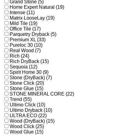
Grand Stone (5)
Home Expert Natural (19)
Intense (11)
Matrix LooseLay (19)
Mild Tile (19)
Office Tile (17)
Parquetry Dryback (5)
Premium XL (33)
Pureloc 30 (10)
Real Wood (7)
Rich (24)
Rich DryBack (15)
Sequoia (12)
Spirit Home 30 (9)
Stone (DryBack) (7)
Stone Click (20)
Stone Glue (15)
STONE MINERAL CORE (22)
Trend (55)
Ultimo Click (10)
Ultimo Dryback (10)
ULTRA ECO (22)
Wood (DryBack) (15)
Wood Click (25)
Wood Glue (15)