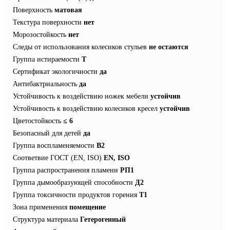
Поверхность
матовая
Текстура поверхности
нет
Морозостойкость
нет
Следы от использования колесиков стульев
не остаются
Группа истираемости
Т
Сертификат экологичности
да
Антибактриальность
да
Устойчивость к воздействию ножек мебели
устойчив
Устойчивость к воздействию колесиков кресел
устойчив
Цветостойкость
≤ 6
Безопасный для детей
да
Группа воспламеняемости
В2
Соответвие ГОСТ (EN, ISO)
EN, ISO
Группа распространения пламени
РП1
Группа дымообразующей способности
Д2
Группа токсичности продуктов горения
Т1
Зона применения
помещение
Структура материала
Гетерогенный