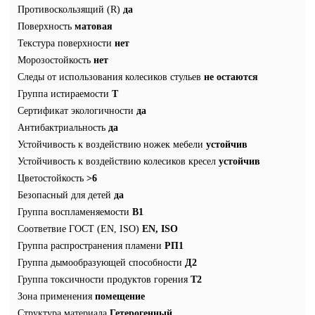
Противоскользящий (R)
да
Поверхность
матовая
Текстура поверхности
нет
Морозостойкость
нет
Следы от использования колесиков стульев
не остаются
Группа истираемости
Т
Сертификат экологичности
да
Антибактриальность
да
Устойчивость к воздействию ножек мебели
устойчив
Устойчивость к воздействию колесиков кресел
устойчив
Цветостойкость
>6
Безопасный для детей
да
Группа воспламеняемости
В1
Соответвие ГОСТ (EN, ISO)
EN, ISO
Группа распространения пламени
РП1
Группа дымообразующей способности
Д2
Группа токсичности продуктов горения
Т2
Зона применения
помещение
Структура материала
Гетерогенный