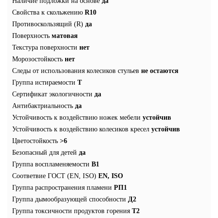
Наличие подложки на основе
да
Свойства к скольжению
R10
Противоскользящий (R)
да
Поверхность
матовая
Текстура поверхности
нет
Морозостойкость
нет
Следы от использования колесиков стульев
не остаются
Группа истираемости
Т
Сертификат экологичности
да
Антибактриальность
да
Устойчивость к воздействию ножек мебели
устойчив
Устойчивость к воздействию колесиков кресел
устойчив
Цветостойкость
>6
Безопасный для детей
да
Группа воспламеняемости
В1
Соответвие ГОСТ (EN, ISO)
EN, ISO
Группа распространения пламени
РП1
Группа дымообразующей способности
Д2
Группа токсичности продуктов горения
Т2