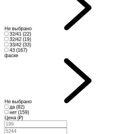
Не выбрано
32/41 (22)
32/42 (19)
33/42 (33)
43 (167)
фаске
Не выбрано
да (82)
нет (159)
Цена (₽)