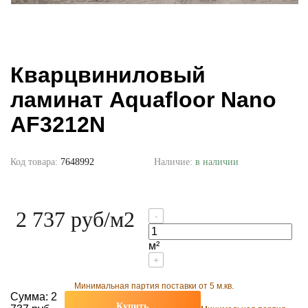
Кварцвиниловый
ламинат Aquafloor Nano
AF3212N
Код товара:
7648992
Наличие:
в наличии
2 737 руб
/м2
-
м²
+
Минимальная партия поставки от 5 м.кв.
Сумма:
2
Купить