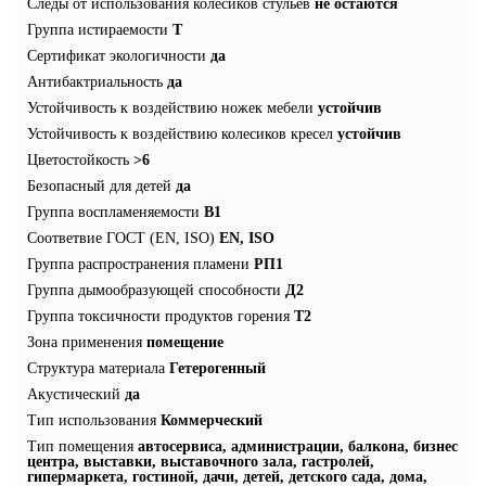
Следы от использования колесиков стульев
не остаются
Группа истираемости
T
Сертификат экологичности
да
Антибактриальность
да
Устойчивость к воздействию ножек мебели
устойчив
Устойчивость к воздействию колесиков кресел
устойчив
Цветостойкость
>6
Безопасный для детей
да
Группа воспламеняемости
В1
Соответвие ГОСТ (EN, ISO)
EN, ISO
Группа распространения пламени
РП1
Группа дымообразующей способности
Д2
Группа токсичности продуктов горения
Т2
Зона применения
помещение
Структура материала
Гетерогенный
Акустический
да
Тип использования
Коммерческий
Тип помещения
автосервиса, администрации, балкона, бизнес
центра, выставки, выставочного зала, гастролей,
гипермаркета, гостиной, дачи, детей, детского сада, дома,