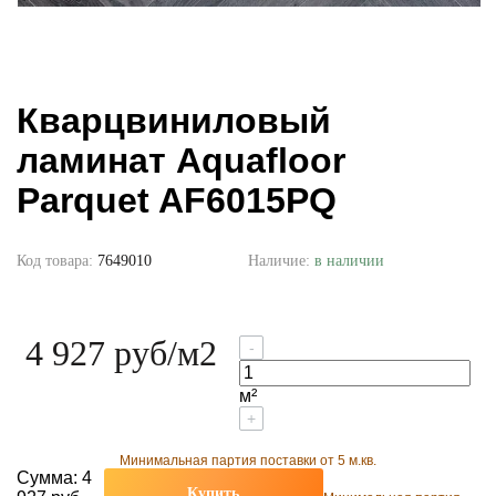
Кварцвиниловый
ламинат Aquafloor
Parquet AF6015PQ
Код товара:
7649010
Наличие:
в наличии
4 927 руб
/м2
-
м²
+
Минимальная партия поставки от 5 м.кв.
Сумма:
4
Купить