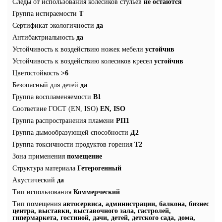
Следы от использования колесиков стульев
не остаются
Группа истираемости
Т
Сертификат экологичности
да
Антибактриальность
да
Устойчивость к воздействию ножек мебели
устойчив
Устойчивость к воздействию колесиков кресел
устойчив
Цветостойкость
>6
Безопасный для детей
да
Группа воспламеняемости
В1
Соответвие ГОСТ (EN, ISO)
EN, ISO
Группа распространения пламени
РП1
Группа дымообразующей способности
Д2
Группа токсичности продуктов горения
Т2
Зона применения
помещение
Структура материала
Гетерогенный
Акустический
да
Тип использования
Коммерческий
Тип помещения
автосервиса, администрации, балкона, бизнес
центра, выставки, выставочного зала, гастролей,
гипермаркета, гостиной, дачи, детей, детского сада, дома,