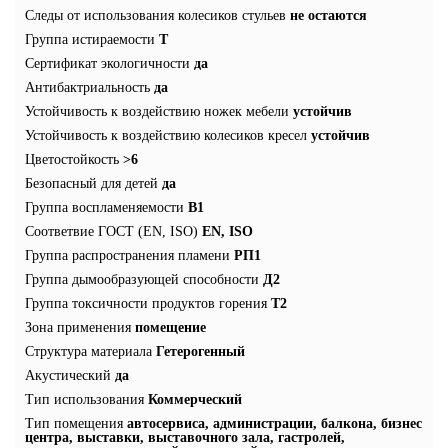
Следы от использования колесиков стульев
не остаются
Группа истираемости
Т
Сертификат экологичности
да
Антибактриальность
да
Устойчивость к воздействию ножек мебели
устойчив
Устойчивость к воздействию колесиков кресел
устойчив
Цветостойкость
>6
Безопасный для детей
да
Группа воспламеняемости
В1
Соответвие ГОСТ (EN, ISO)
EN, ISO
Группа распространения пламени
РП1
Группа дымообразующей способности
Д2
Группа токсичности продуктов горения
Т2
Зона применения
помещение
Структура материала
Гетерогенный
Акустический
да
Тип использования
Коммерческий
Тип помещения
автосервиса, администрации, балкона, бизнес
центра, выставки, выставочного зала, гастролей,