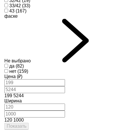
32/42 (19)
33/42 (33)
43 (167)
фаске
Не выбрано
да (82)
нет (159)
Цена (₽)
199
5244
Ширина
120
1000
Показать