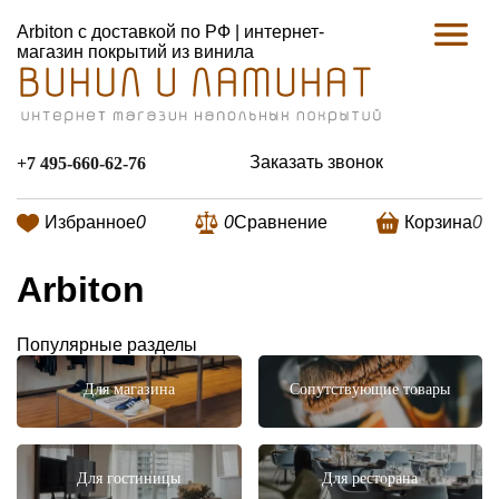
Arbiton с доставкой по РФ | интернет-
магазин покрытий из винила
Заказать звонок
+7 495-660-62-76
Избранное
0
0
Сравнение
Корзина
0
Arbiton
Популярные разделы
Для магазина
Сопутствующие товары
Для гостиницы
Для ресторана