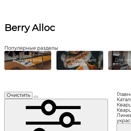
Berry Alloc
Популярные разделы
Для магазина
Сопутствующие
Для го
товары
Главн
Очистить
Катал
Кварц
Кварц
Линей
украс