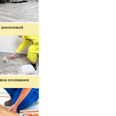
а виниловой
вка основания