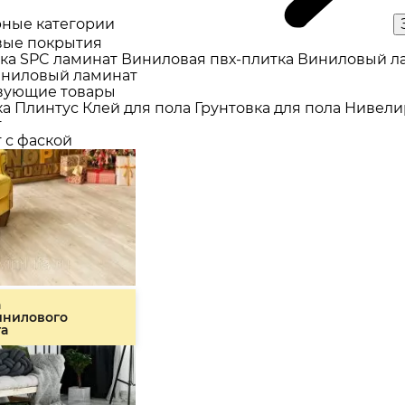
ные категории
ые покрытия
ка
SPC ламинат
Виниловая пвх-плитка
Виниловый л
ниловый ламинат
вующие товары
ка
Плинтус
Клей для пола
Грунтовка для пола
Нивели
т
 с фаской
а
инилового
та