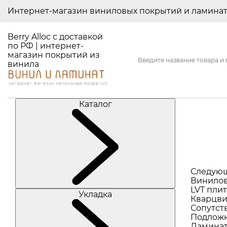
Интернет-магазин виниловых покрытий и ламина
Berry Alloc с доставкой
по РФ | интернет-
магазин покрытий из
винила
Каталог
Следую
Винилов
LVT плит
Укладка
Кварцви
Сопутст
Подлож
Ламина