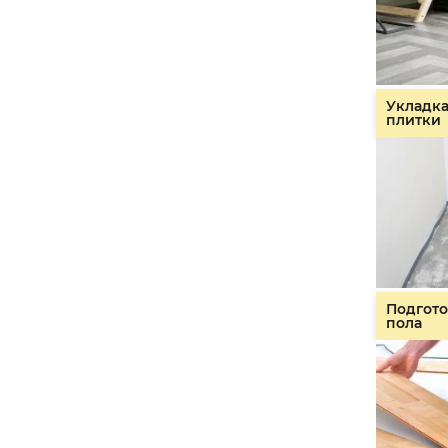
Укладк
плитки
Подгото
пола