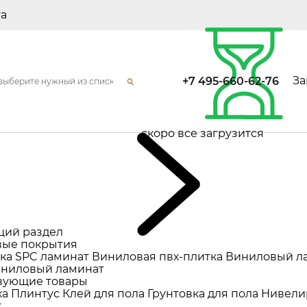
та
За
+7 495-660-62-76
скоро все загрузится
щий раздел
ые покрытия
ка
SPC ламинат
Виниловая пвх-плитка
Виниловый л
ниловый ламинат
вующие товары
ка
Плинтус
Клей для пола
Грунтовка для пола
Нивели
т