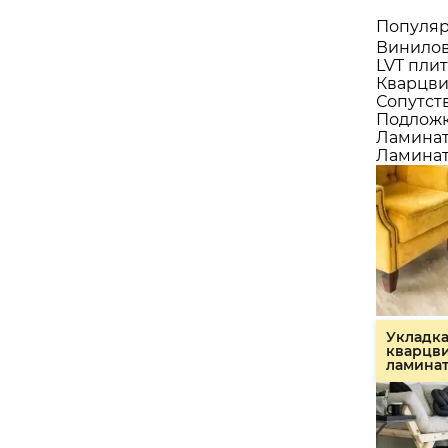
Популяр
Винилов
LVT плит
Кварцви
Сопутст
Подлож
Ламина
Ламинат
Укладк
кварцв
ламина