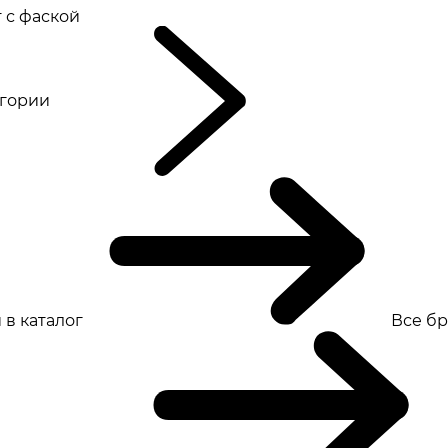
 с фаской
eгории
 в каталог
Все б