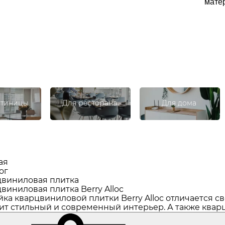
матер
стиницы
Для ресторана
Для дома
ая
ог
виниловая плитка
виниловая плитка Berry Alloc
ка кварцвиниловой плитки Berry Alloc отличается с
ит стильный и современный интерьер. А также
квар