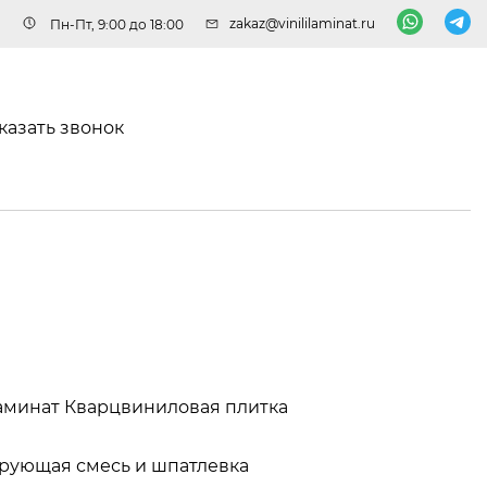
zakaz@vinililaminat.ru
Пн-Пт, 9:00 до 18:00
казать звонок
аминат
Кварцвиниловая плитка
рующая смесь и шпатлевка