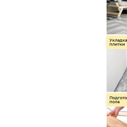
Укладк
плитки
Подгото
пола