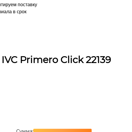
нтируем поставку
иала в срок
VC Primero Click 22139
Сумма: