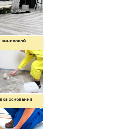
а виниловой
вка основания