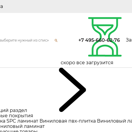
та
За
+7 495-660-62-76
скоро все загрузится
щий раздел
ые покрытия
ка
SPC ламинат
Виниловая пвх-плитка
Виниловый л
ниловый ламинат
вующие товары