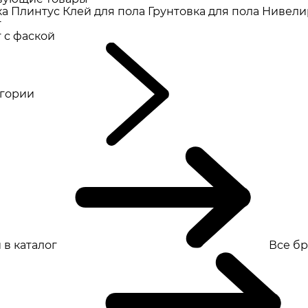
ка
Плинтус
Клей для пола
Грунтовка для пола
Нивели
т
 с фаской
eгории
 в каталог
Все б