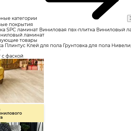
ные категории
ые покрытия
ка
SPC ламинат
Виниловая пвх-плитка
Виниловый л
ниловый ламинат
вующие товары
ка
Плинтус
Клей для пола
Грунтовка для пола
Нивели
т
 с фаской
а
инилового
та