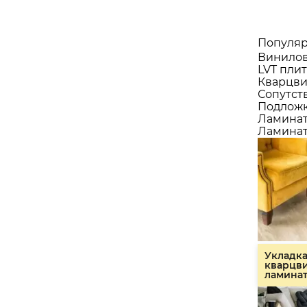
Популяр
Винилов
LVT плит
Кварцви
Сопутст
Подлож
Ламина
Ламинат
Укладк
кварцв
ламина