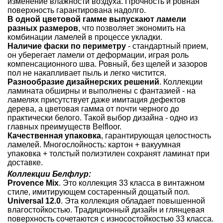
изменение влажности воздуха. Прочность и ровная
поверхность гарантирована надолго.
В одной цветовой гамме выпускают ламели
разных размеров
, что позволяет экономить на
комбинации ламелей в процессе укладки.
Наличие фаски по периметру
- стандартный прием,
он уберегает ламели от деформации, играя роль
компенсационного шва. Ровный, без щелей и зазоров
пол не накапливает пыль и легко чистится.
Разнообразие дизайнерских решений
. Коллекции
ламината обширны и выполнены с фантазией - на
ламелях присутствует даже имитация дефектов
дерева, а цветовая гамма от почти черного до
практически белого. Такой выбор дизайна - одно из
главных преимуществ Belfloor.
Качественная упаковка
, гарантирующая целостность
ламелей. Многослойность: картон + вакуумная
упаковка + толстый полиэтилен сохранят ламинат при
доставке.
Коллекции Белфлур:
Provence Mix
. Это коллекция 33 класса в винтажном
стиле, имитирующем состаренный дощатый пол.
Universal 12.0
. Эта коллекция обладает повышенной
влагостойкостью. Традиционный дизайн и глянцевая
поверхность сочетаются с износостойкостью 33 класса.