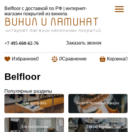
Belfloor с доставкой по РФ | интернет-
магазин покрытий из винила
Заказать звонок
+7 495-660-62-76
Избранное
0
0
Сравнение
Корзина
0
Belfloor
Популярные разделы
Для магазина
Сопутствующие товары
Для гостиницы
Для ресторана