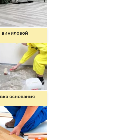
а виниловой
вка основания