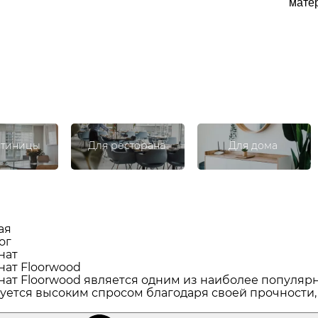
матер
стиницы
Для ресторана
Для дома
ая
ог
нат
ат Floorwood
ат Floorwood является одним из наиболее популяр
уется высоким спросом благодаря своей прочности