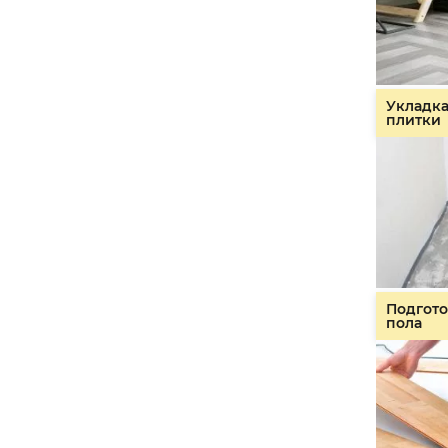
Укладк
плитки
Подгото
пола