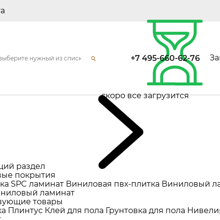
та
За
+7 495-660-62-76
скоро все загрузится
щий раздел
ые покрытия
ка
SPC ламинат
Виниловая пвх-плитка
Виниловый л
ниловый ламинат
вующие товары
ка
Плинтус
Клей для пола
Грунтовка для пола
Нивели
т