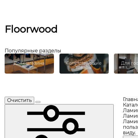
Floorwood
Популярные разделы
Для магазина
Сопутствующие
Для го
товары
Главн
Очистить
Катал
Лами
Ламин
Ламин
польз
виду.