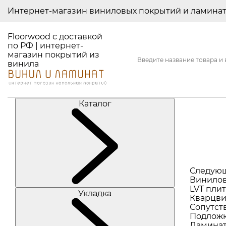
Интернет-магазин виниловых покрытий и ламина
Floorwood с доставкой
по РФ | интернет-
магазин покрытий из
винила
Каталог
Следую
Винилов
LVT плит
Укладка
Кварцви
Сопутст
Подлож
Ламина