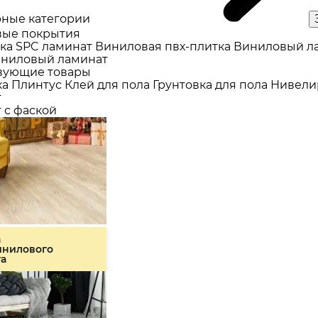
ные категории
ые покрытия
ка
SPC ламинат
Виниловая пвх-плитка
Виниловый л
ниловый ламинат
вующие товары
ка
Плинтус
Клей для пола
Грунтовка для пола
Нивели
т
 с фаской
а
инилового
та