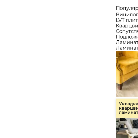
Популяр
Винилов
LVT плит
Кварцви
Сопутст
Подлож
Ламина
Ламинат
Укладк
кварцв
ламина