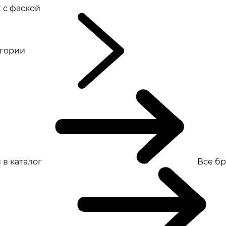
 с фаской
eгории
 в каталог
Все б