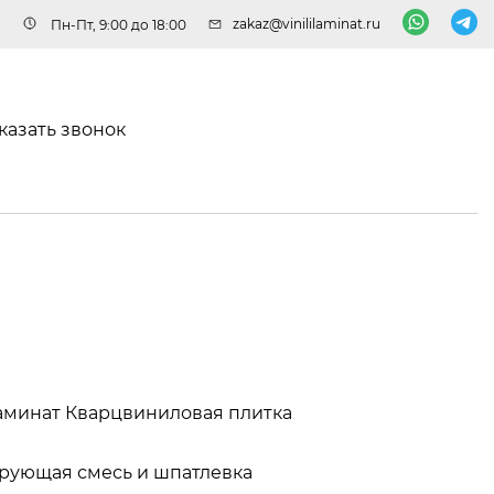
zakaz@vinililaminat.ru
Пн-Пт, 9:00 до 18:00
казать звонок
аминат
Кварцвиниловая плитка
рующая смесь и шпатлевка