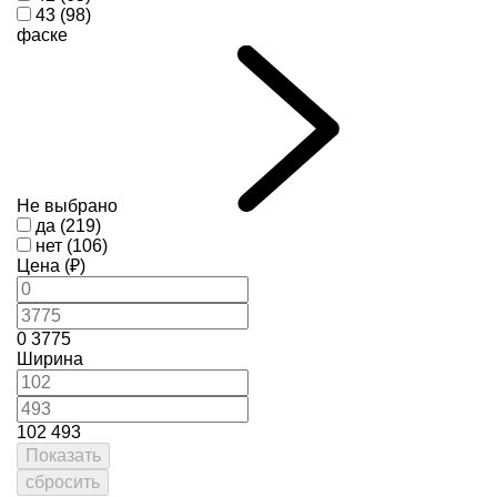
43 (98)
фаске
Не выбрано
да (219)
нет (106)
Цена (₽)
0
3775
Ширина
102
493
Показать
сбросить