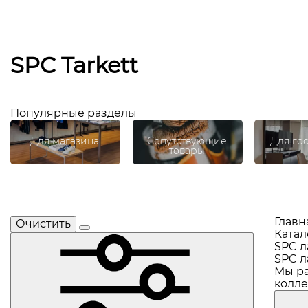
SPC Tarkett
Популярные разделы
Для магазина
Сопутствующие
Для го
товары
Главн
Очистить
Катал
SPC л
SPC л
Мы ра
колле