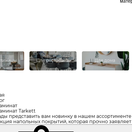
матер
стиницы
Для ресторана
Для дома
ая
ог
аминат
аминат Tarkett
ды представить вам новинку в нашем ассортименте –
кция напольных покрытий, которая прочно заявляет 