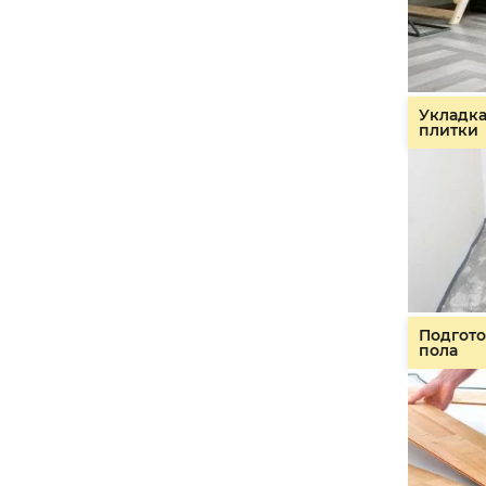
Укладк
плитки
Подгото
пола