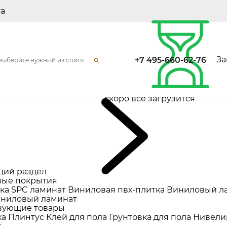
та
За
+7 495-660-62-76
скоро все загрузится
щий раздел
ые покрытия
ка
SPC ламинат
Виниловая пвх-плитка
Виниловый л
ниловый ламинат
вующие товары
ка
Плинтус
Клей для пола
Грунтовка для пола
Нивели
т