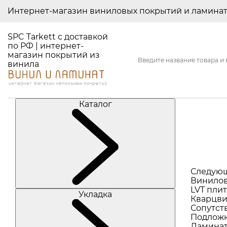
Интернет-магазин виниловых покрытий и ламина
SPC Tarkett с доставкой
по РФ | интернет-
магазин покрытий из
винила
Каталог
Следую
Винилов
LVT плит
Укладка
Кварцви
Сопутст
Подлож
Ламина