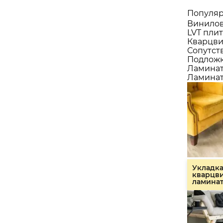
Популяр
Винилов
LVT плит
Кварцви
Сопутст
Подлож
Ламина
Ламинат
Укладк
кварцв
ламина