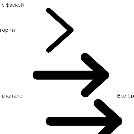
 с фаской
eгории
 в каталог
Все б