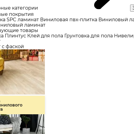
ные категории
ые покрытия
ка
SPC ламинат
Виниловая пвх-плитка
Виниловый л
ниловый ламинат
вующие товары
ка
Плинтус
Клей для пола
Грунтовка для пола
Нивели
т
 с фаской
а
инилового
та