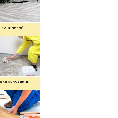
а виниловой
вка основания