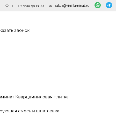
zakaz@vinililaminat.ru
Пн-Пт, 9:00 до 18:00
казать звонок
аминат
Кварцвиниловая плитка
рующая смесь и шпатлевка